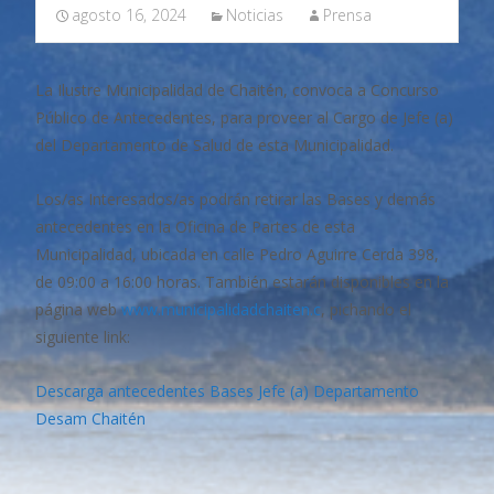
agosto 16, 2024
Noticias
Prensa
La Ilustre Municipalidad de Chaitén, convoca a Concurso
Público de Antecedentes, para proveer al Cargo de Jefe (a)
del Departamento de Salud de esta Municipalidad.
Los/as Interesados/as podrán retirar las Bases y demás
antecedentes en la Oficina de Partes de esta
Municipalidad, ubicada en calle Pedro Aguirre Cerda 398,
de 09:00 a 16:00 horas. También estarán disponibles en la
página web
www.municipalidadchaiten.c
, pichando el
siguiente link:
Descarga antecedentes Bases Jefe (a) Departamento
Desam Chaitén