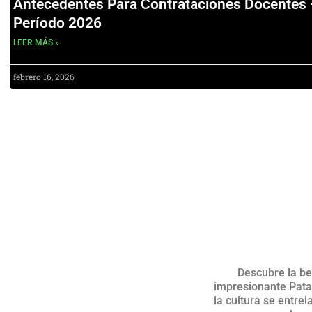
Antecedentes Para Contrataciones Docentes 
Período 2026
LEER MÁS »
febrero 16, 2026
Descubre la be
impresionante Patag
la cultura se entre