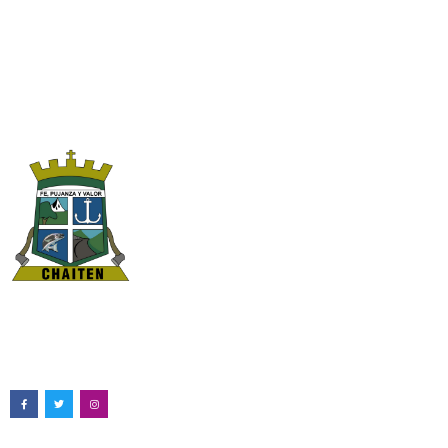
Ilustre Municipalidad de Chaitén
Pedro Aguirre Cerda #398, Chaitén
65 2 741500