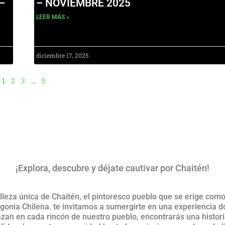
–
– NOVIEMBRE 2025
LEER MÁS »
diciembre 17, 2025
1
2
3
…
5
¡Explora, descubre y déjate cautivar por Chaitén!
lleza única de Chaitén, el pintoresco pueblo que se erige como 
onia Chilena. te invitamos a sumergirte en una experiencia d
lazan en cada rincón de nuestro pueblo, encontrarás una histor