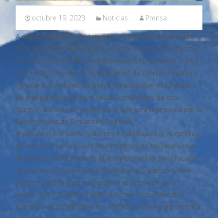
octubre 19, 2023
Noticias
Prensa
A disposición de los interesados se encuentra disponible
en el portal Mercado Púbico, la licitación para el Proyecto
Construcción del Sistema Fotovoltaico Domiciliario Sector
Los Turbios, en que la Municipalidad de Chaitén destinará
más de 210 millones de pesos para resolver el suministro
de energía eléctrica en el sector cordillerano de Los
Turbios, a través de un proyecto que será financiado por la
Subsecretaria de Desarrollo Regional.
El proyecto considera soluciones individuales a 10 familias
del sector, y fue a través del Programa de Mejoramiento
de Barrios, de la Subdere, el que permitirá la construcción
de un sistema fotovoltaico domiciliario, y que considera
paneles solares para responder a la demanda de un
sector, que no habría podido acceder a los proyectos
normales de habilitación de suministro de energía eléctrica