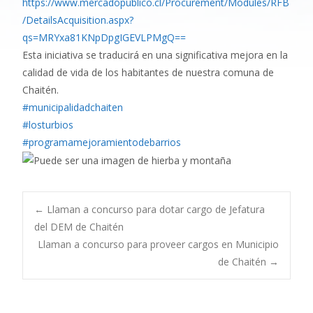
https://www.mercadopublico.cl/Procurement/Modules/RFB
/DetailsAcquisition.aspx?
qs=MRYxa81KNpDpgIGEVLPMgQ==
Esta iniciativa se traducirá en una significativa mejora en la
calidad de vida de los habitantes de nuestra comuna de
Chaitén.
#municipalidadchaiten
#losturbios
#programamejoramientodebarrios
←
Llaman a concurso para dotar cargo de Jefatura
del DEM de Chaitén
Llaman a concurso para proveer cargos en Municipio
de Chaitén
→