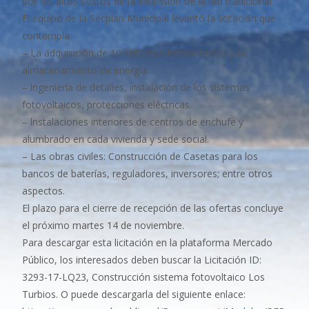
por los altos costos de la extensión de la red tradicional.
El equipo de la Secplan Municipal levantó la licitación que
contempla:
– La adquisición de 10 sistemas fotovoltaicos y de
almacenamiento de energía.
– lngeniería de detalles, instalación de los sistemas
fotovoltaicos, protecciones eléctricas.
– lnstalaciones interiores de centros de enchufe y
alumbrado en cada vivienda y sede social.
– Las obras civiles: Construcción de Casetas para los
bancos de baterías, reguladores, inversores; entre otros
aspectos.
El plazo para el cierre de recepción de las ofertas concluye
el próximo martes 14 de noviembre.
Para descargar esta licitación en la plataforma Mercado
Público, los interesados deben buscar la Licitación ID:
3293-17-LQ23, Construcción sistema fotovoltaico Los
Turbios. O puede descargarla del siguiente enlace: