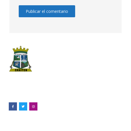
Ilustre Municipalidad de Chaitén
Pedro Aguirre Cerda #398, Chaitén
65 2 741500
Enlaces de interés