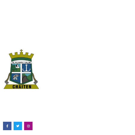
Ilustre Municipalidad de Chaitén
Pedro Aguirre Cerda #398, Chaitén
65 2 741500